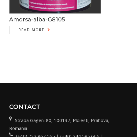
Amorsa-alba-G8105
READ MORE
CONTACT
Strada Gageni 80, 100137, Ploiesti, Prahova,
Romania
(+40) 733.967.165 | (+40) 244.595.666 |