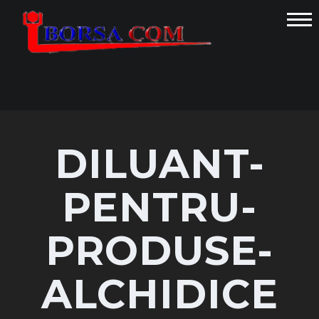
Acasa
Despre
noi
Produse
DILUANT-
Contact
PENTRU-
PRODUSE-
ALCHIDICE